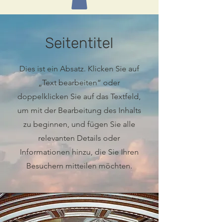
Seitentitel
Dies ist ein Absatz. Klicken Sie auf
„Text bearbeiten“ oder
doppelklicken Sie auf das Textfeld,
um mit der Bearbeitung des Inhalts
zu beginnen, und fügen Sie alle
relevanten Details oder
Informationen hinzu, die Sie Ihren
Besuchern mitteilen möchten.