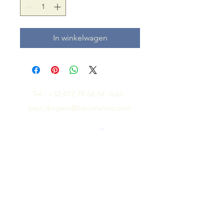
In winkelwagen
Tel :
+32 472 79 66 64
mail :
paul.dingens@barometers.com
Inloggen
© 2021 door Dingens Barometers & Clocks.