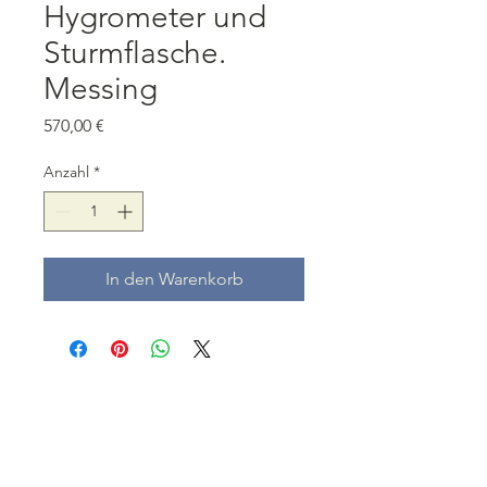
Hygrometer und
Sturmflasche.
Messing
Preis
570,00 €
Anzahl
*
In den Warenkorb
+32 472 79 66 64
paul.dingens@barometers.