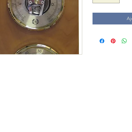
Aj
+32 472 79 66 
paul.dingens@