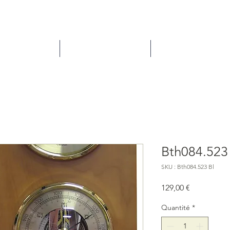
ns / entretien
Comment acheter ?
À propos de nous
Bth084.523
SKU : Bth084.523 Bl
Prix
129,00 €
Quantité
*