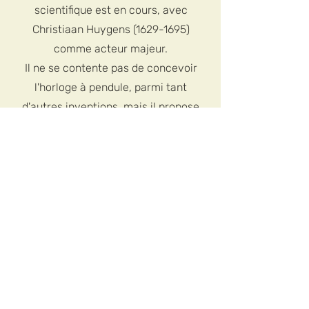
scientifique est en cours, avec
Christiaan Huygens
(1629-1695)
comme acteur majeur.
Il ne se contente pas de concevoir
l'horloge à pendule, parmi tant
d'autres inventions, mais il propose
également une nouvelle idée de
baromètre : le baromètre Contra.
Ce baromètre a une échelle
beaucoup plus grande que les
baromètres à tube unique existants
et est beaucoup plus convivial.
Dingens a réintroduit cette invention
du XVIIe siècle et a fabriqué des
baromètres de précision de haute
qualité qui étaient appréciés dans le