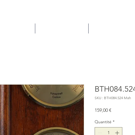
ns / entretien
Comment acheter ?
À propos de nous
BTH084.52
SKU : BTH084.524 Mah
Prix
159,00 €
Quantité
*