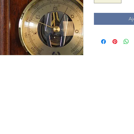
Aj
+32 472 79 66 
paul.dingens@