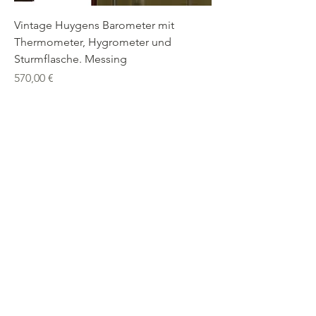
Vintage Huygens Barometer mit
Thermometer, Hygrometer und
Sturmflasche. Messing
Preis
570,00 €
+32 472 79 66 64
paul.dingens@barometers.
com
Anmelden
©2025 von Dingens Barometers & Clocks.