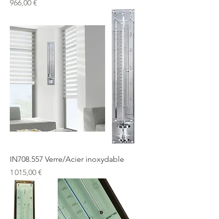
Prix
966,00 €
IN708.557 Verre/Acier inoxydable
Prix
1 015,00 €