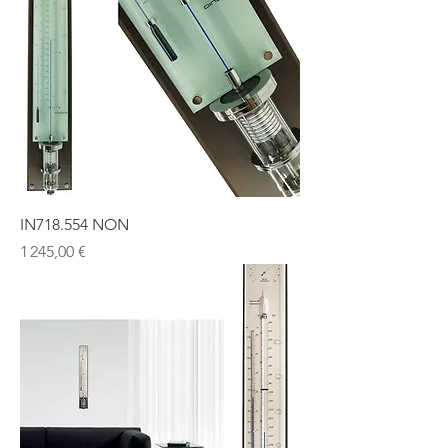
IN718.554 NON
Prix
1 245,00 €