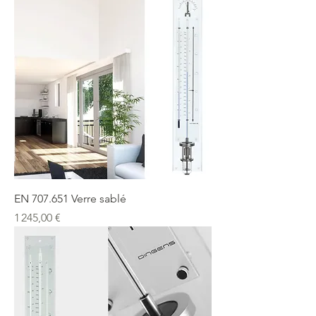
EN 707.651 Verre sablé
Prix
1 245,00 €