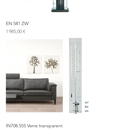
EN 581 ZW
Prix
1 985,00 €
IN708.555 Verre transparent