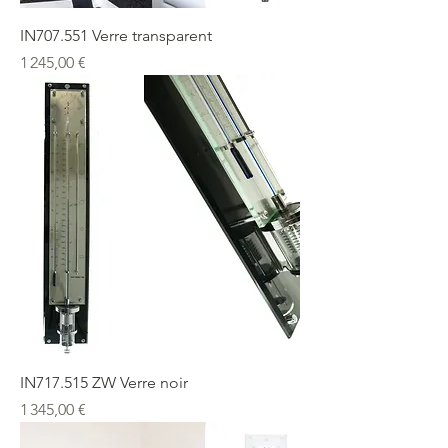
IN707.551 Verre transparent
Prix
1 245,00 €
IN717.515 ZW Verre noir
Prix
1 345,00 €